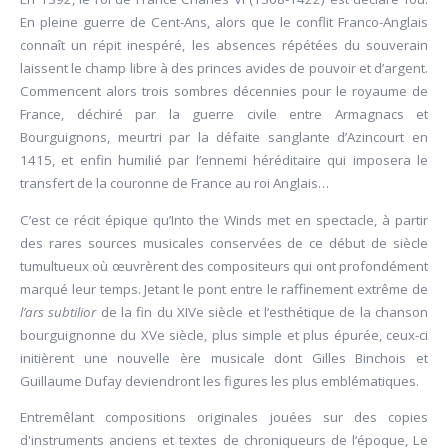
En pleine guerre de Cent-Ans, alors que le conflit Franco-Anglais
connaît un répit inespéré, les absences répétées du souverain
laissent le champ libre à des princes avides de pouvoir et d’argent.
Commencent alors trois sombres décennies pour le royaume de
France, déchiré par la guerre civile entre Armagnacs et
Bourguignons, meurtri par la défaite sanglante d’Azincourt en
1415, et enfin humilié par l’ennemi héréditaire qui imposera le
transfert de la couronne de France au roi Anglais…
C’est ce récit épique qu’Into the Winds met en spectacle, à partir
des rares sources musicales conservées de ce début de siècle
tumultueux où œuvrèrent des compositeurs qui ont profondément
marqué leur temps. Jetant le pont entre le raffinement extrême de
l’ars subtilior
de la fin du XIVe siècle et l’esthétique de la chanson
bourguignonne du XVe siècle, plus simple et plus épurée, ceux-ci
initièrent une nouvelle ère musicale dont Gilles Binchois et
Guillaume Dufay deviendront les figures les plus emblématiques.
Entremêlant compositions originales jouées sur des copies
d'instruments anciens et textes de chroniqueurs de l’époque, Le