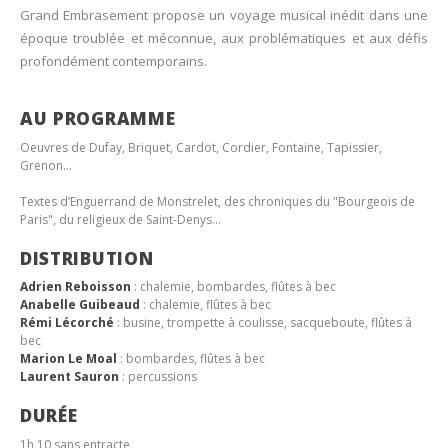
Grand Embrasement propose un voyage musical inédit dans une
époque troublée et méconnue, aux problématiques et aux défis
profondément contemporains.
AU PROGRAMME
Oeuvres de Dufay, Briquet, Cardot, Cordier, Fontaine, Tapissier,
Grenon...
Textes d’Enguerrand de Monstrelet, des chroniques du "Bourgeois de
Paris", du religieux de Saint-Denys...
DISTRIBUTION
Adrien Reboisson
: chalemie, bombardes, flûtes à bec
Anabelle Guibeaud
: chalemie, flûtes à bec
Rémi Lécorché
: busine, trompette à coulisse, sacqueboute, flûtes à
bec
Marion Le Moal
: bombardes, flûtes à bec
Laurent Sauron
: percussions
DURÉE
1h 10 sans entracte