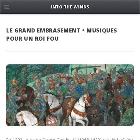
INTO THE WINDS
LE GRAND EMBRASEMENT • MUSIQUES
POUR UN ROI FOU
En 1392, le roi de France Charles VI (1368-1422) est déclaré fou.